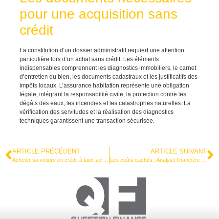
pour une acquisition sans
crédit
La constitution d’un dossier administratif requiert une attention
particulière lors d’un achat sans crédit. Les éléments
indispensables comprennent les diagnostics immobiliers, le carnet
d’entretien du bien, les documents cadastraux et les justificatifs des
impôts locaux. L’assurance habitation représente une obligation
légale, intégrant la responsabilité civile, la protection contre les
dégâts des eaux, les incendies et les catastrophes naturelles. La
vérification des servitudes et la réalisation des diagnostics
techniques garantissent une transaction sécurisée.
ARTICLE PRÉCÉDENT
ARTICLE SUIVANT
Acheter sa voiture en crédit à taux zéro : le guide des frais masqués à détecter
Les coûts cachés : Analyse financière complète entre location et achat immobilier