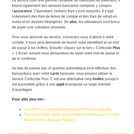
Le service offre une gamme complète de méthodes de paiement. Il
fournit également des services bancaires complets, y compris
l’
assurance
. Cependant, certains frais y sont associés. Il s’agit
notamment des frais de tenue de compte et des frais de retrait en
euros et en devises étrangères. De
plus
, les utilisateurs sont tenus
de payer une cotisation annuelle.
Pour vous abonner au service, connectez-vous d’abord à votre
compte. Il vous sera demandé de fournir votre identifiant et un mot
de passe à six chiffres. Ensuite, cliquez sur le lien « Certicode
Plus
». L’écran suivant vous demandera de saisir votre mot de passe et
de le confirmer.
Au lieu de passer par un guichet automatique pour effectuer des
transactions avec votre
carte
bancaire, vous pouvez utiliser le
service Certicode Plus. C’est une alternative cinq
étoiles
puisqu’il
est accessible grâce à une
appli
et propose un large éventail
d’avantages.
Pour aller plus loin :
Les offres de cartes bancaires pas chères ou gratuites
Tout ce qu’il faut savoir pour prendre contact avec le centre
financier de la Banque Postale !