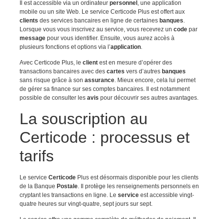
Il est accessible via un ordinateur
personnel
, une application
mobile ou un site Web. Le service Certicode Plus est offert aux
clients
des services bancaires en ligne de certaines
banques
.
Lorsque vous vous inscrivez au service, vous recevrez un
code
par
message
pour vous identifier. Ensuite, vous aurez accès à
plusieurs fonctions et options via l’
application
.
Avec Certicode Plus, le
client
est en mesure d’opérer des
transactions bancaires avec des
cartes
vers d’autres
banques
sans risque grâce à son
assurance
. Mieux encore, cela lui permet
de gérer sa finance sur ses comptes bancaires. Il est notamment
possible de consulter les
avis
pour découvrir ses autres avantages.
La souscription au
Certicode : processus et
tarifs
Le service
Certicode
Plus est désormais disponible pour les clients
de la Banque
Postale
. Il protège les renseignements personnels en
cryptant les transactions en ligne. Le
service
est accessible vingt-
quatre heures sur vingt-quatre, sept jours sur sept.