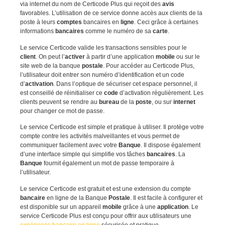
via internet du nom de Certicode Plus qui reçoit des
avis
favorables. L’utilisation de ce service donne accès aux clients de la
poste à leurs
comptes
bancaires en
ligne
. Ceci grâce à certaines
informations
bancaires
comme le numéro de sa
carte
.
Le service Certicode valide les transactions sensibles pour le
client
. On peut l’
activer
à partir d’une application
mobile
ou sur le
site web de la banque
postale
. Pour accéder au Certicode Plus,
l’utilisateur doit entrer son numéro d’identification et un code
d’
activation
. Dans l’optique de sécuriser cet espace personnel, il
est conseillé de réinitialiser ce
code
d’activation régulièrement. Les
clients peuvent se rendre au
bureau
de la
poste
, ou sur
internet
pour changer ce mot de passe.
Le service Certicode est simple et pratique à utiliser. Il protège votre
compte contre les activités malveillantes et vous permet de
communiquer facilement avec votre
Banque
. Il dispose également
d’une interface simple qui simplifie vos tâches
bancaires
. La
Banque
fournit également un mot de passe temporaire à
l’utilisateur.
Le service Certicode est gratuit et est une extension du compte
bancaire
en ligne de la Banque
Postale
. Il est facile à configurer et
est disponible sur un appareil
mobile
grâce à une
application
. Le
service Certicode Plus est conçu pour offrir aux utilisateurs une
expérience bancaire en ligne
sécurisée et pratique.