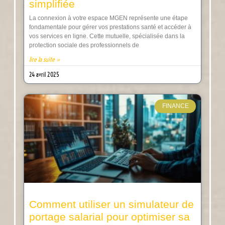
simplifiée
La connexion à votre espace MGEN représente une étape
fondamentale pour gérer vos prestations santé et accéder à
vos services en ligne. Cette mutuelle, spécialisée dans la
protection sociale des professionnels de
lire la suite »
24 avril 2025
FINANCE
Comment utiliser un simulateur de
portage salarial pour optimiser sa