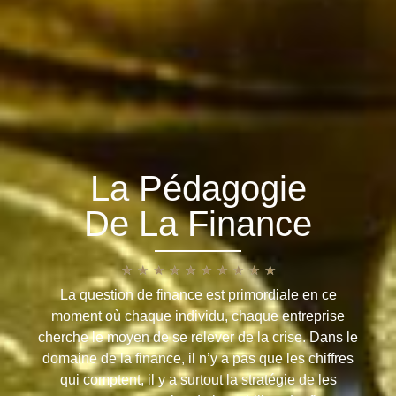
La Pédagogie
De La Finance
★
★
★
★
★
★
★
★
★
★
La question de finance est primordiale en ce
moment où chaque individu, chaque entreprise
cherche le moyen de se relever de la crise. Dans le
domaine de la finance, il n’y a pas que les chiffres
qui comptent, il y a surtout la stratégie de les